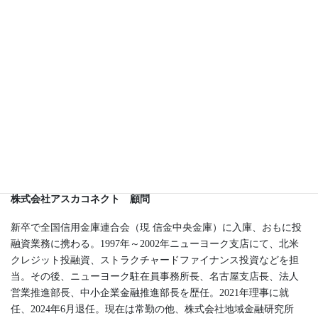
・杉山伸也「福澤諭吉と文明開化」郵政博物館 研究紀要 第10
号（2019年３月）
豊島 敦 （Toyoshima Atsushi）
株式会社アスカコネクト 顧問
新卒で全国信用金庫連合会（現 信金中央金庫）に入庫、おもに投
融資業務に携わる。1997年～2002年ニューヨーク支店にて、北米
クレジット投融資、ストラクチャードファイナンス投資などを担
当。その後、ニューヨーク駐在員事務所長、名古屋支店長、法人
営業推進部長、中小企業金融推進部長を歴任。2021年理事に就
任、2024年6月退任。現在は常勤の他、株式会社地域金融研究所