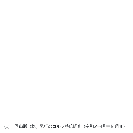
か月間に加東市内にある16ゴルフ場の中で3か所の異なるゴルフ場
でプレーをしてもらう．配布したカードにプレーしたゴルフ場か
らスタンプをもらい，3か所目のゴルフ場でカードを提出してもら
えば，後日郵送で自宅にゴルフ優待券がもれなく届くという仕組
みになっている．
ここからが本題のデータサイエンスの話になる．カードに記入
されている情報について説明をする．この事業は加東市から補助
金が出ているので，不正防止の観点から，名前，性別，郵便番
号，住所，電話番号を記入してもらい，優待券の送付をする仕組
みになっている．それ以外の情報として，3か所のプレーしたゴル
フ場名，プレー日がスタンプで押される．さらには優待券の使用
日，ゴルフ場名もわかるようになっている． ゴルフ場の来場者を
増やし，地域経済の活性化につなげるために，これらのデータを
有効活用する取組みが始まった．データ解析の内容を公開したい
ところではあるが，大人の事情により，今は出来ない．具体的な
成果が出てくれば，お話するチャンスがあると思う．
(1) 一季出版（株）発行のゴルフ特信調査（令和5年4月中旬調査
）